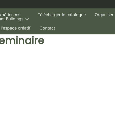
xpériences
Télécharger le catalogue
Organiser
am Buildings
 l’espace créatif
Contact
eminaire