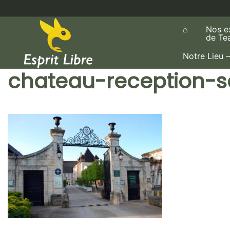
Aller
au
⌂
Nos e
contenu
de Te
Notre Lieu –
chateau-reception-s