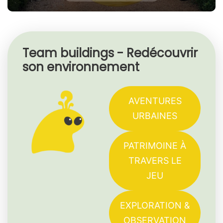
Team buildings - Redécouvrir
son environnement
AVENTURES
URBAINES
PATRIMOINE À
TRAVERS LE
JEU
EXPLORATION &
OBSERVATION