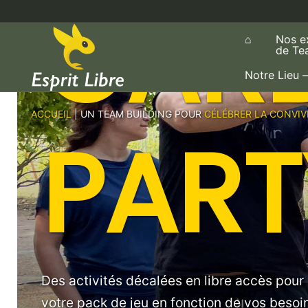
GAR
Aller
au
⌂
Nos e
contenu
de Te
Notre Lieu –
ACCUEIL
| UN TEAM BUILDING POUR
CÉLÉBRER LA CONVIV
PART
Des activités décalées en libre accès pou
votre pack de jeu en fonction de vos besoin