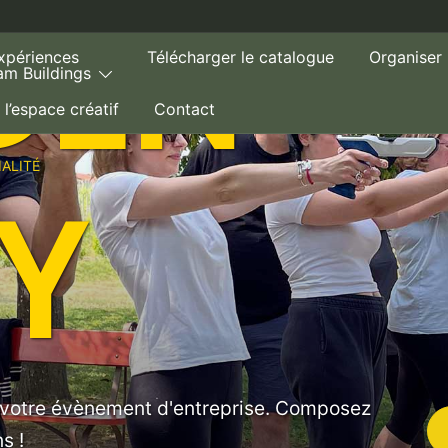
DEN
xpériences
Télécharger le catalogue
Organiser
am Buildings
 l’espace créatif
Contact
IALITÉ
Y
r votre évènement d'entreprise. Composez
s !