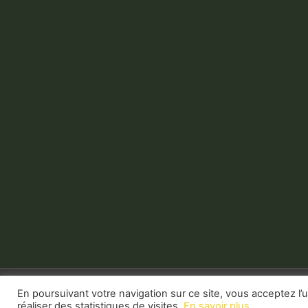
En poursuivant votre navigation sur ce site, vous acceptez l’u
Esprit Libre - Team building & Espace créatif pour les en
réaliser des statistiques de visites.
En savoir plus