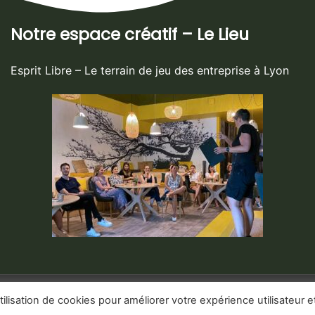
Notre espace créatif – Le Lieu
Esprit Libre – Le terrain de jeu des entreprise à Lyon
tilisation de cookies pour améliorer votre expérience utilisateur e
treprises à Lyon