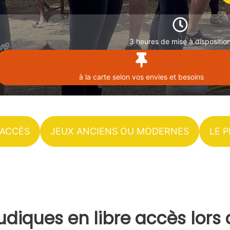
3 heures de mise à dispositio
à la carte selon vos envies et besoins
 ACCÈS
JEUX ANCIENS OU MODERNES
LE 
 ludiques en libre accès lor