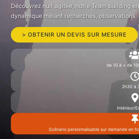
Découvrez nuit agitée, notre Team building 
dynamique mêlant recherches, observations, e
> OBTENIR UN DEVIS SUR MESURE
de 10 à + de 1
2h30 à 
Intérieur/E
Scénario personnalisable sur demande en fon