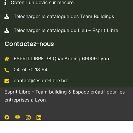
Obtenir un devis sur mesure
Télécharger le catalogue des Team Buildings
Télécharger le catalogue du Lieu – Esprit Libre
Contactez-nous
ESPRIT LIBRE 38 Quai Arloing 69009 Lyon
04 74 70 18 94
En poursuivant votre navigation sur ce site, vous
contact@esprit-libre.biz
acceptez l’utilisation de cookies pour améliorer votre
expérience utilisateur et réaliser des statistiques de
Esprit Libre - Team building & Espace créatif pour les
visites.
En savoir plus
entreprises à Lyon
Accepter