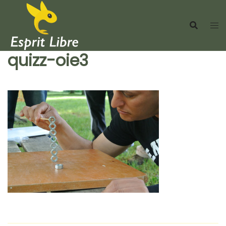
Aller
au
contenu
quizz-oie3