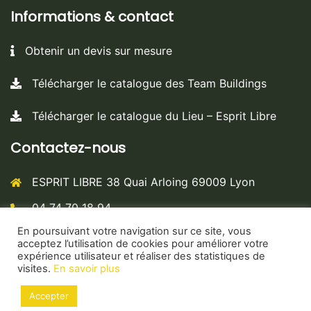
Informations & contact
Obtenir un devis sur mesure
Télécharger le catalogue des Team Buildings
Télécharger le catalogue du Lieu – Esprit Libre
Contactez-nous
ESPRIT LIBRE 38 Quai Arloing 69009 Lyon
04 74 70 18 94
En poursuivant votre navigation sur ce site, vous
contact@esprit-libre.biz
acceptez l’utilisation de cookies pour améliorer votre
expérience utilisateur et réaliser des statistiques de
Esprit Libre - Team building & Espace créatif pour les
visites.
En savoir plus
entreprises à Lyon
Accepter