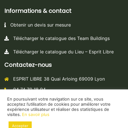
Informations & contact
Obtenir un devis sur mesure
Télécharger le catalogue des Team Buildings
Télécharger le catalogue du Lieu – Esprit Libre
Contactez-nous
ESPRIT LIBRE 38 Quai Arloing 69009 Lyon
04 74 70 18 94
En poursuivant votre navigation sur ce site, vous
contact@esprit-libre.biz
acceptez l’utilisation de cookies pour améliorer votre
expérience utilisateur et réaliser des statistiques de
Esprit Libre - Team building & Espace créatif pour les
visites.
En savoir plus
entreprises à Lyon
Accepter