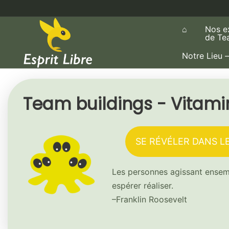
Aller
au
⌂
Nos e
contenu
de Te
Notre Lieu –
Team buildings - Vitamin
SE RÉVÉLER DANS L
Les personnes agissant ensemb
espérer réaliser.
–Franklin Roosevelt