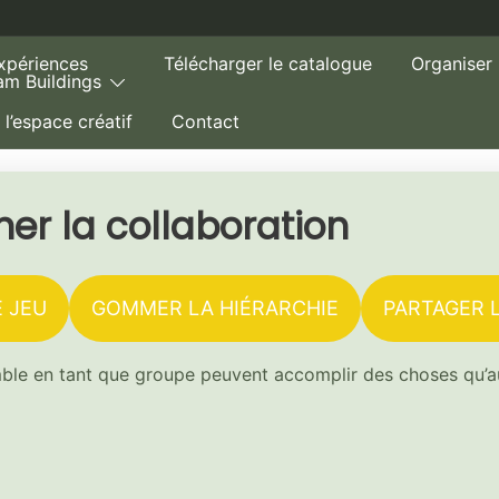
xpériences
Télécharger le catalogue
Organiser
am Buildings
 l’espace créatif
Contact
er la collaboration
E JEU
GOMMER LA HIÉRARCHIE
PARTAGER 
le en tant que groupe peuvent accomplir des choses qu’auc